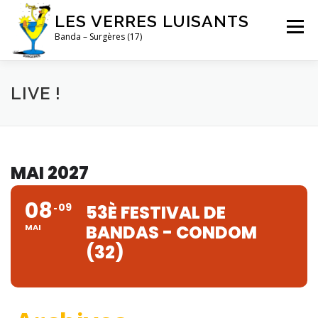
Skip
LES VERRES LUISANTS
to
Menu
content
Banda – Surgères (17)
LIVE !
PHOTOS
ALBUMS
VIDÉOS
LIVE !
BOUTIQUE
CONTACT
MAI 2027
08
09
53È FESTIVAL DE
BANDAS - CONDOM
MAI
(32)